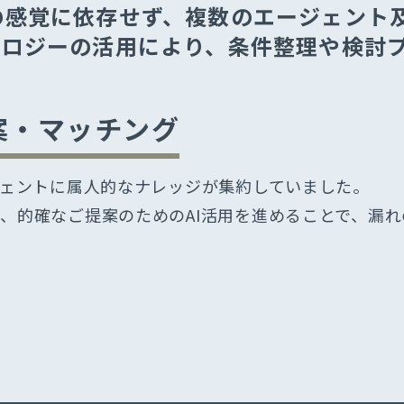
バイザリー
の感覚に依存せず、複数のエージェント
JP
EN
News
ノロジーの活⽤により、条件整理や検討
ルメント
Recruitment
es
Insight Talk
案・マッチング
ジェントに属人的なナレッジが集約していました。
、的確なご提案のためのAI活用を進めることで、漏