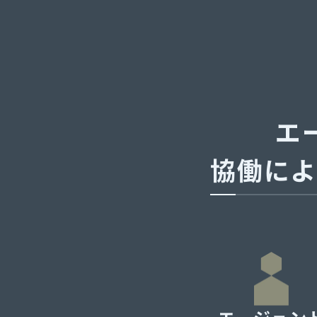
エ
協働によ