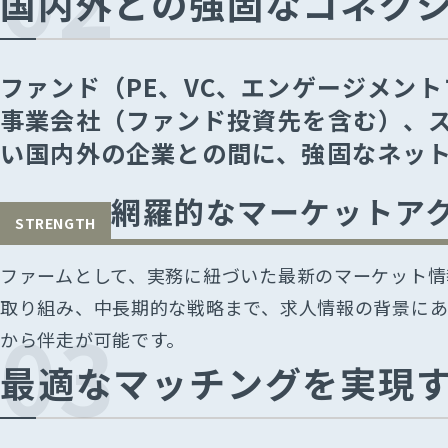
国内外との強固なコネク
ファンド（PE、VC、エンゲージメン
事業会社（ファンド投資先を含む）、ス
い国内外の企業との間に、強固なネッ
網羅的なマーケットア
STRENGTH
ファームとして、実務に紐づいた最新のマーケット情
取り組み、中長期的な戦略まで、求人情報の背景にあ
Top
03
から伴走が可能です。
Busin
最適なマッチングを実現
戦略コンサ