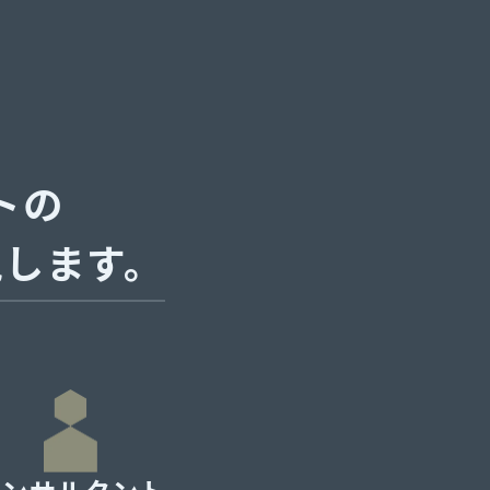
トの
現します。