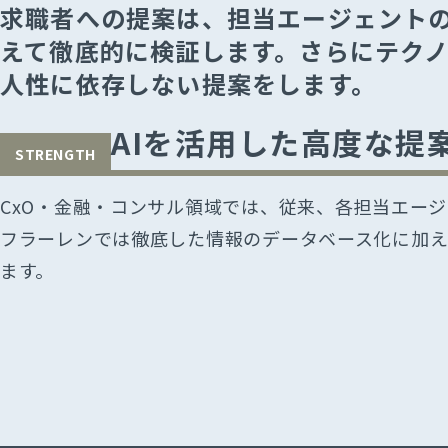
M&Aアド
求職者への提案は、担当エージェント
人材紹介
えて徹底的に検証します。さらにテク
AIイネーブ
⼈性に依存しない提案をします。
Featur
AIを活用した高度な提
STRENGTH
CxO・金融・コンサル領域では、従来、各担当エー
フラーレンでは徹底した情報のデータベース化に加え
ます。