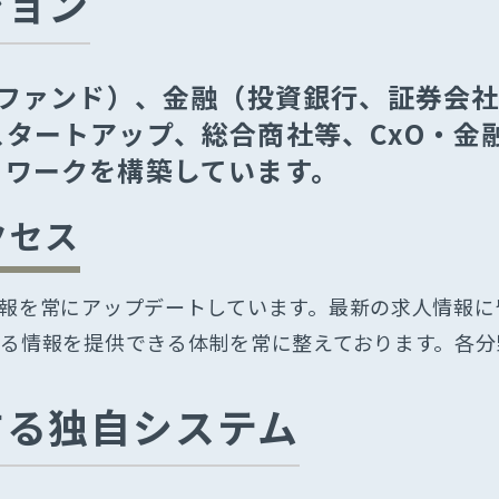
ション
トファンド）、金融（投資銀行、証券会社
タートアップ、総合商社等、CxO・金
トワークを構築しています。
クセス
報を常にアップデートしています。最新の求人情報に
る情報を提供できる体制を常に整えております。各分
Company
Contac
ess
する独⾃システム
中小M&Aガイドラ
基本情報
プライバシーポリシ
企業理念
ルティング
Fullerene's Way